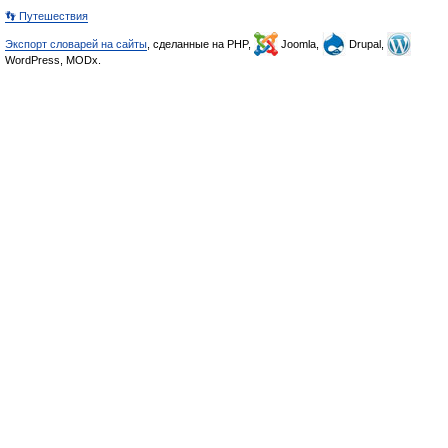
👣 Путешествия
Экспорт словарей на сайты
, сделанные на PHP,
Joomla,
Drupal,
WordPress, MODx.