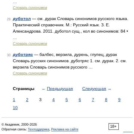
…
Словарь синонимов
дуботол
— см. дурак Словарь синонимов русского языка.
29
Практический справочник. М.: Русский язык. З. Е.
Александрова. 2011. дуботол сущ., кол во синонимов: 84 •
…
Словарь синонимов
дуботряс
— балбес, верзила, дурень, глупец, дурак
30
Словарь русских синонимов. дуботряс 1. см. дурак. 2. см.
верзила Словарь синонимов русского …
Словарь синонимов
Страницы
←
Предыдущая
Следующая
→
1
2
3
4
5
6
7
8
9
10
© Академик, 2000-2026
18+
Обратная связь:
Техподдержка
,
Реклама на сайте