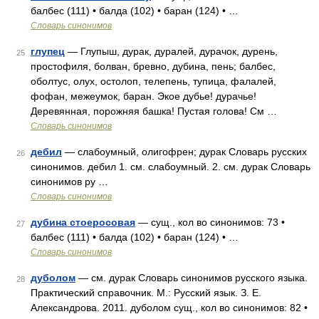
балбес (111) • балда (102) • баран (124) • …
Словарь синонимов
глупец
— Глупыш, дурак, дуралей, дурачок, дурень,
25
простофиля, болван, бревно, дубина, пень; балбес,
оболтус, олух, остолоп, телепень, тупица, фалалей,
фофан, межеумок, баран. Экое дубье! дурачье!
Деревянная, порожняя башка! Пустая голова! См …
Словарь синонимов
дебил
— слабоумный, олигофрен; дурак Словарь русских
26
синонимов. дебил 1. см. слабоумный. 2. см. дурак Словарь
синонимов ру …
Словарь синонимов
дубина стоеросовая
— сущ., кол во синонимов: 73 •
27
балбес (111) • балда (102) • баран (124) • …
Словарь синонимов
дуболом
— см. дурак Словарь синонимов русского языка.
28
Практический справочник. М.: Русский язык. З. Е.
Александрова. 2011. дуболом сущ., кол во синонимов: 82 •