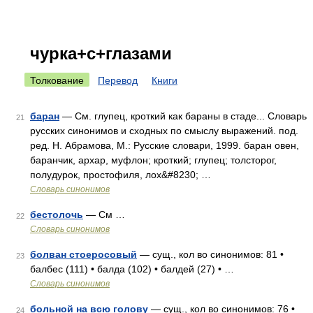
чурка+с+глазами
Толкование
Перевод
Книги
баран
— См. глупец, кроткий как бараны в стаде... Словарь
21
русских синонимов и сходных по смыслу выражений. под.
ред. Н. Абрамова, М.: Русские словари, 1999. баран овен,
баранчик, архар, муфлон; кроткий; глупец; толсторог,
полудурок, простофиля, лох&#8230; …
Словарь синонимов
бестолочь
— См …
22
Словарь синонимов
болван стоеросовый
— сущ., кол во синонимов: 81 •
23
балбес (111) • балда (102) • балдей (27) • …
Словарь синонимов
больной на всю голову
— сущ., кол во синонимов: 76 •
24